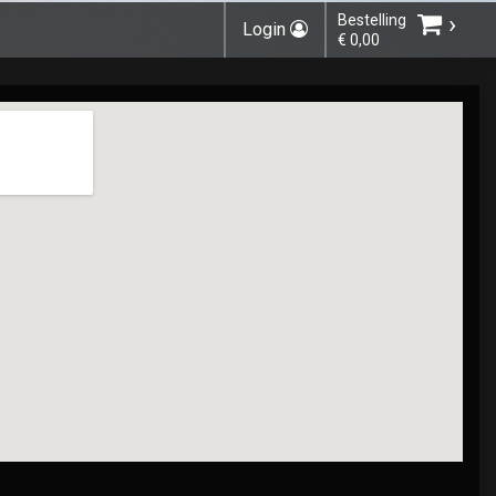
›
Bestelling
Login
€ 0,00
Kies bestelmethode
Geef in de opmerkingen/winkelmand aan voor
hoeveel personen de bestelling is. Wij zorgen
voor het aantal stokjes bij uw bestelling.
U heeft nog geen producten in uw
winkelmandje.